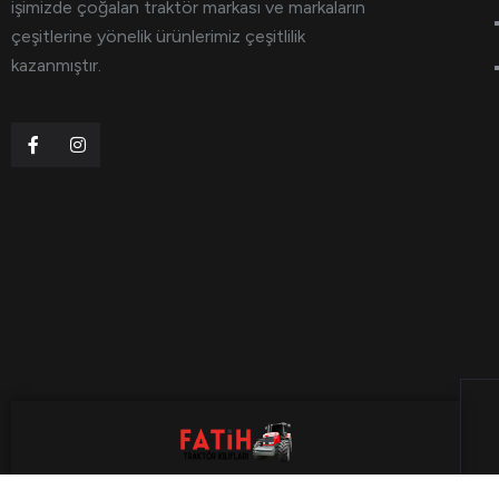
işimizde çoğalan traktör markası ve markaların
çeşitlerine yönelik ürünlerimiz çeşitlilik
kazanmıştır.