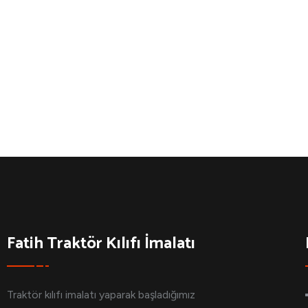
Fatih Traktör Kılıfı İmalatı
Traktör kılıfı imalatı yaparak başladığımız