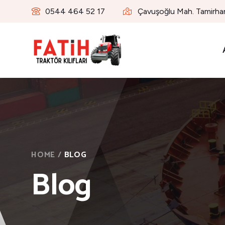
0544 464 52 17
Çavuşoğlu Mah. Tamirha
HOME
/
BLOG
Blog