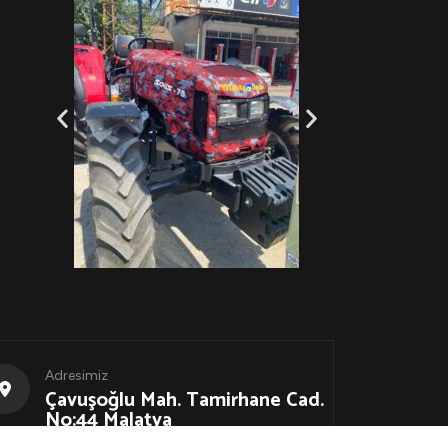
Adresimiz
Çavuşoğlu Mah. Tamirhane Cad.
No:44 Malatya