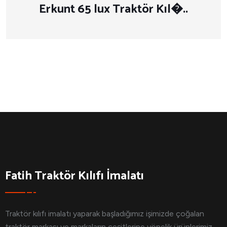
Erkunt 65 lux Traktör Kıl�..
Fatih Traktör Kılıfı İmalatı
Traktör kılıfı imalatı yaparak başladığımız işimizde çoğalan
traktör markası ve markaların çeşitlerine yönelik ürünlerimiz