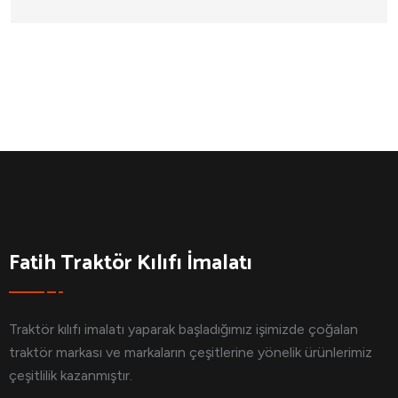
Fatih Traktör Kılıfı İmalatı
Traktör kılıfı imalatı yaparak başladığımız işimizde çoğalan
traktör markası ve markaların çeşitlerine yönelik ürünlerimiz
çeşitlilik kazanmıştır.