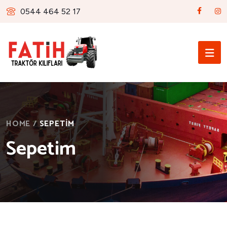
0544 464 52 17
HOME
/
SEPETIM
Sepetim