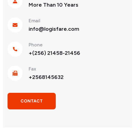
More Than 10 Years
Email
info@logisfare.com
Phone
+(256) 21458-21456
Fax
+2568145632
CONTACT
ME