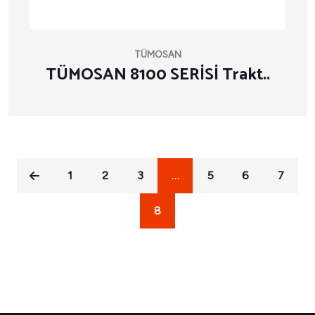
TÜMOSAN
TÜMOSAN 8100 SERİSİ Trakt..
1
2
3
…
5
6
7
8