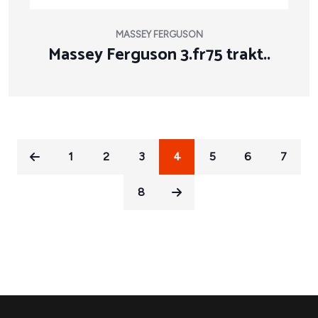
MASSEY FERGUSON
Massey Ferguson 3.fr75 trakt..
1
2
3
4
5
6
7
8